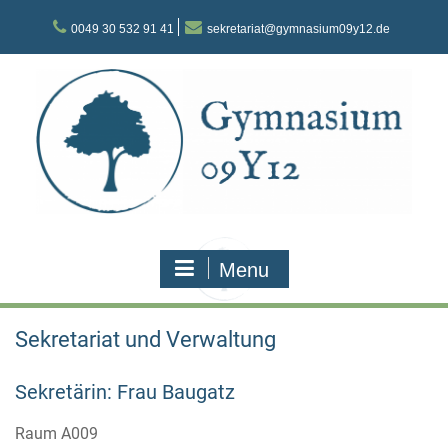
Skip
to
0049 30 532 91 41
sekretariat@gymnasium09y12.de
content
Menu
Sekretariat und Verwaltung
Sekretärin: Frau Baugatz
Raum A009